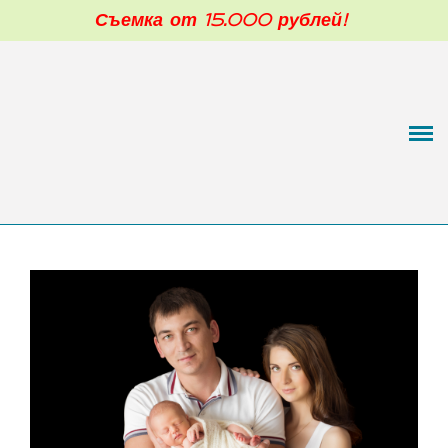
Съемка от 15.000 рублей!
Фотограф новорожденных в Москве
Обо мне
Портфолио
Малыши 3-12 мес
Моя фотостудия
Цены
Отзывы
Блог
Контакты