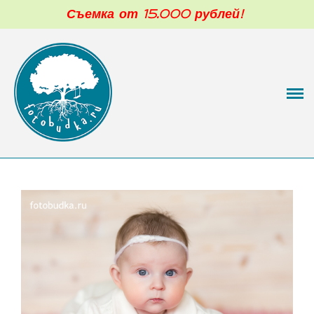
Съемка от 15.000 рублей!
Фотограф новорожденных в Москве
Обо мне
Портфолио
Малыши 3-12 мес
Моя фотостудия
Цены
Отзывы
Блог
Контакты