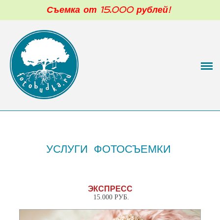
Съемка от 15.000 рублей!
Фотограф новорожденных в Москве
Обо мне
Портфолио
Малыши 3-12 мес
Моя фотостудия
Цены
УСЛУГИ ФОТОСЪЕМКИ
Цены
Фотокниги и печатная продукция
Подарочный сертификат
ЭКСПРЕСС
15.000 РУБ.
Отзывы