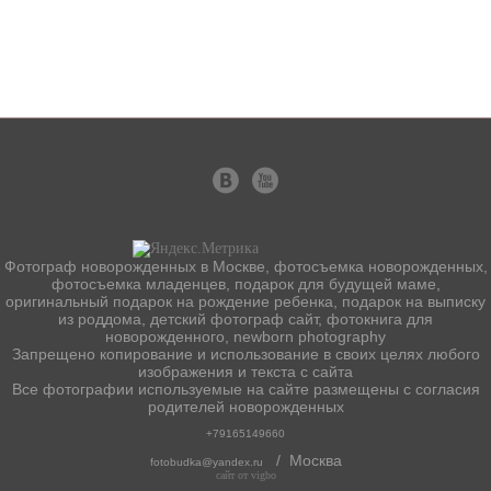
Фотограф новорожденных в Москве, фотосъемка новорожденных,
фотосъемка младенцев, подарок для будущей маме,
оригинальный подарок на рождение ребенка, подарок на выписку
из роддома, детский фотограф сайт, фотокнига для
новорожденного, newborn photography
Запрещено копирование и использование в своих целях любого
изображения и текста с сайта
Все фотографии используемые на сайте размещены с согласия
родителей новорожденных
+79165149660
/ Москва
fotobudka@yandex.ru
сайт от vigbo