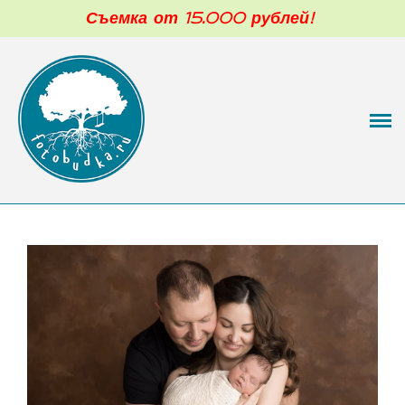
Съемка от 15.000 рублей!
Фотограф новорожденных в Москве
Обо мне
Портфолио
Малыши 3-12 мес
Моя фотостудия
Цены
Отзывы
Блог
Контакты