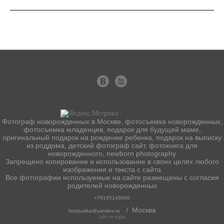
Фотограф новорожденных в Москве, фотосъемка новорожденных,
фотосъемка младенцев, подарок для будущей маме,
оригинальный подарок на рождение ребенка, подарок на выписку
из роддома, детский фотограф сайт, фотокнига для
новорожденного, newborn photography
Запрещено копирование и использование в своих целях любого
изображения и текста с сайта
Все фотографии используемые на сайте размещены с согласия
родителей новорожденных
+79165149660
/ Москва
fotobudka@yandex.ru
сайт от vigbo