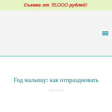
Съемка от 15.000 рублей!
Фотограф новорожденных в Москве
Обо мне
Портфолио
Малыши 3-12 мес
Моя фотостудия
Цены
Год малышу: как отпраздновать
Отзывы
April 18, 2023
Блог
Контакты