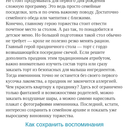
Не стоит продумывать для первого Дня рождения
сложную программу. Это ведь просто семейные
посиделки, хоть и по очень важному поводу. Достаточно
семейного обеда или чаепития с близкими.
Конечно, главному герою торжества стоит отвести
почетное место за столом. А раз так, то понадобится и
детское меню. Но большой подготовки такой стол обычно
не требует — крохе не полезно резко менять рацион.
Главный герой праздничного стола — торт с гордо
возвышающейся посередине свечой. Если решите
дополнить праздник этим традиционным атрибутом,
важно внимательно изучить состав торта или сразу
заказать торт из безопасных для малыша ингредиентов.
Тогда именинник точно не останется без своего первого
кусочка лакомства, а праздник не закончится аллергией.
Чем украсить квартиру к празднику? Здесь всё ограничено
только фантазией и возможностями родителей, можно
заказать воздушные шары, а можно самими нарисовать
плакат с фотографиями именинника. Последний, кстати,
интересно сохранить в семейном архиве и показать уже
выросшему виновнику торжества.
Как сохранить воспоминания